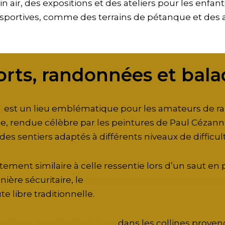
air, des expositions et des ateliers pour les enfant
s sportives, comme des terrains de pétanque et des a
orts, randonnées et bala
e
est un lieu emblématique pour les amateurs de r
, rendue célèbre par les peintures de Paul Cézanne
es sentiers adaptés à différents niveaux de difficult
tement similaire à celle ressentie lors d’un saut en
ière sécuritaire, le
simulateur de chute libre de Bo
te libre traditionnelle.
nette ou en vélo électrique
dans les collines provenç