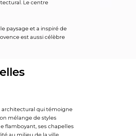
ectural. Le centre
le paysage et a inspiré de
rovence est aussi célèbre
elles
au architectural qui témoigne
 son mélange de styles
que flamboyant, ses chapelles
té au milieu de la ville