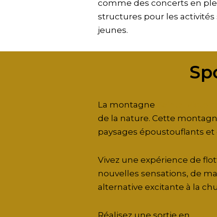
comme des concerts en plein 
structures pour les activité
jeunes.
Sp
La montagne
Sainte-Victoir
de la nature. Cette montagne
paysages époustouflants et d
Vivez une expérience de flot
nouvelles sensations, de man
alternative excitante à la chu
Réalisez une sortie en
trotti