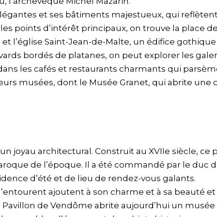
u, l’archevêque Michel Mazarin.
élégantes et ses bâtiments majestueux, qui reflètent
es points d’intérêt principaux, on trouve la place 
et l’église Saint-Jean-de-Malte, un édifice gothiqu
vards bordés de platanes, on peut explorer les galeri
dans les cafés et restaurants charmants qui parsème
eurs musées, dont le Musée Granet, qui abrite une 
n joyau architectural. Construit au XVIIe siècle, ce 
aroque de l’époque. Il a été commandé par le duc 
idence d’été et de lieu de rendez-vous galants.
i l’entourent ajoutent à son charme et à sa beauté et
Le Pavillon de Vendôme abrite aujourd’hui un musée d’