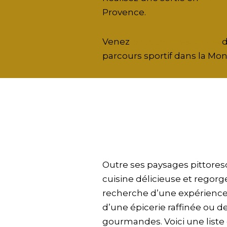
Provence.
Venez
découvrir l’escalade
d
parcours sportif dans la Mon
Outre ses paysages pittores
cuisine délicieuse et regorg
recherche d’une expérience 
d’une épicerie raffinée ou de
gourmandes. Voici une liste