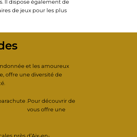
s. Il dispose également de
ires de jeux pour les plus
des
andonnée et les amoureux
, offre une diversité de
é.
 parachute .Pour découvrir de
uc Bel Air
vous offre une
ales près d’Aix-en-