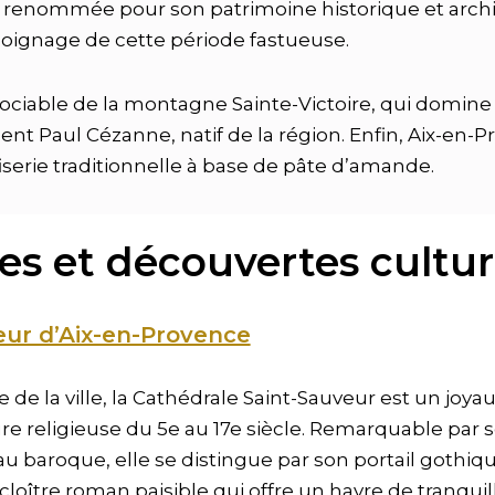
renommée pour son patrimoine historique et archit
moignage de cette période fastueuse.
sociable de la montagne Sainte-Victoire, qui domine 
t Paul Cézanne, natif de la région. Enfin, Aix-en-P
iserie traditionnelle à base de pâte d’amande.
tes et découvertes cultur
eur d’Aix-en-Provence
 de la ville, la Cathédrale Saint-Sauveur est un joy
ture religieuse du 5e au 17e siècle. Remarquable par
’au baroque, elle se distingue par son portail gothi
oître roman paisible qui offre un havre de tranquilli