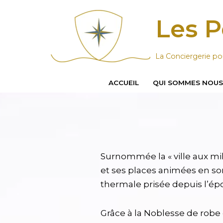
Les P
Aller
au
contenu
La Conciergerie po
ACCUEIL
QUI SOMMES NOU
Surnommée la « ville aux mil
et ses places animées en son
thermale prisée depuis l’é
Grâce à la Noblesse de robe q