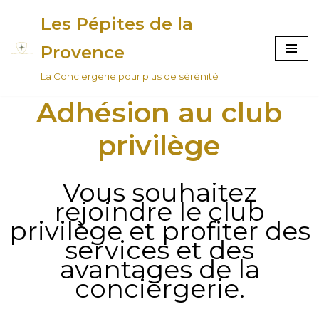
Les Pépites de la
Aller
Provence
au
La Conciergerie pour plus de sérénité
contenu
Adhésion au club
privilège
Vous souhaitez
rejoindre le club
privilège et profiter des
services et des
avantages de la
conciergerie.